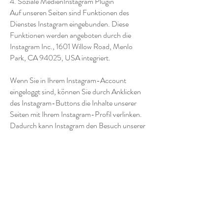
4. Soziale MedienInstagram Plugin
Auf unseren Seiten sind Funktionen des
Dienstes Instagram eingebunden. Diese
Funktionen werden angeboten durch die
Instagram Inc., 1601 Willow Road, Menlo
Park, CA 94025, USA integriert.
Wenn Sie in Ihrem Instagram-Account
eingeloggt sind, können Sie durch Anklicken
des Instagram-Buttons die Inhalte unserer
Seiten mit Ihrem Instagram-Profil verlinken.
Dadurch kann Instagram den Besuch unserer
Seiten Ihrem Benutzerkonto zuordnen. Wir
weisen darauf hin, dass wir als Anbieter der
Seiten keine Kenntnis vom Inhalt der
übermittelten Daten sowie deren Nutzung
durch Instagram erhalten.
Die Verwendung des Instagram-Plugins
erfolgt auf Grundlage von Art. 6 Abs. 1 lit. f