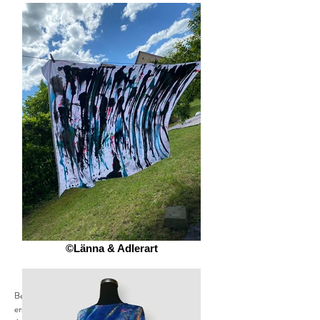
©Länna & Adlerart
Bei meiner
Ausstellung
'Artist Memories'
hatte das
erste ACTIONPAINTING-DRESS seinen großen