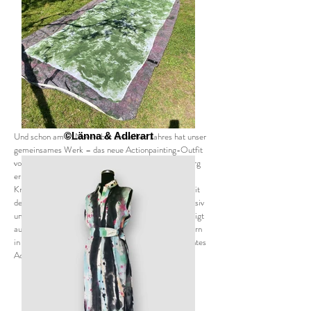
Und schon am 8. November desselben Jahres hat unser
©Länna & Adlerart
gemeinsames Werk – das neue Actionpainting-Outfit
von LÄNNA & mir – die FASHIONWEEK Nürnberg
erneut im Sturm erobert. In einer Symbiose aus
Kreativität und Handwerkskunst präsentierten wir mit
dem
Model Dede
ein Ensemble, das zugleich expressiv
und tragbar ist: ein Rock und eine Jeansjacke, gefertigt
aus grauem Denim, überzogen mit lebhaften Spritzern
in Rot, Braun, Schwarz, Rosé und Hellblau – ein echtes
Actionpainting auf Stoff.