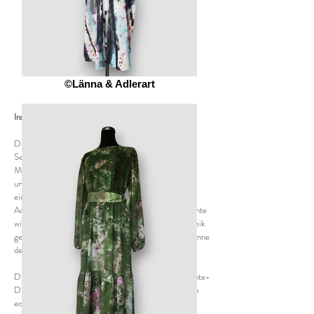
©Länna & Adlerart
Inspiration & Design
Die Idee zur tragbaren Kunst entstand aus der
Sehnsucht nach spontaner, roher Energie – dem
Moment, in dem Farbe und Bewegung sich
unvorhersehbar treffen. Die jeweiligen Stoffe bilden
eine ruhige, robuste Leinwand, auf der die
Actionpainting-Spritzer wie explodierende Farbakzente
wirken. Jeder Tropfen wurde mit freigeistiger Dynamik
gesetzt, ohne ein vorgefertigtes Muster – ganz im Sinne
der Actionpainting-Technik.
Die Farbpalette erzählt jeweils ihre eigene Geschichte-
Dieses Zusammenspiel macht jedes Outfit zu einem
echten Kunststück – nicht nur ein Kleidungsstück,