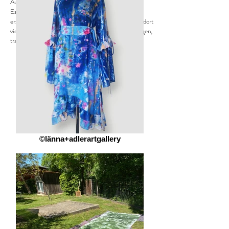
Auftritt:
Es konnte nicht nur bewundert, sondern auch zum
ersten Mal anprobiert werden. Außerdem zeigte ich dort
viele weitere Kleidungsstücke aus unserer einzigartigen,
tragbaren Kunst :
©länna+adlerartgallery