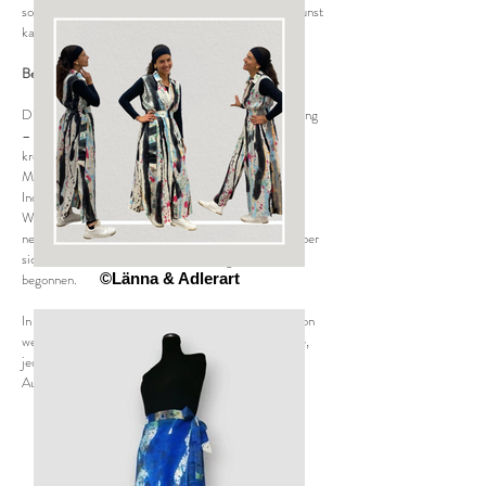
sondern ein Manifest: Mode kann Kunst sein, und Kunst
kann getragen werden.
Bedeutung & Ausblick
Diese Kollaborationsstücke sind mehr als nur Kleidung
– sie sind ein Symbol für unseren gemeinsamen
kreativen Geist. Sie stehen dafür, wie Mode und
Malerei verschmelzen können, und zeigen, dass
Individualität mitten in der Fashionworld Platz hat.
Wir sind gespannt auf die nächste Phase: Vielleicht
neue Farbvariationen, vielleicht andere Schnitte – aber
sicher ist: Die Reise mit LÄNNA hat gerade erst
begonnen.
©Länna & Adlerart
In unserem Shop findet ihr übrigens bereits jetzt schon
weitere einzigartige Actionpainting-Kleidungsstücke,
jedes ein handgemachtes Unikat voller Farbe und
Ausdruckskraft!